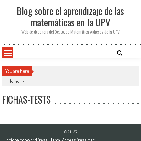
Saltar
Blog sobre el aprendizaje de las
al
contenido
matemáticas en la UPV
Web de docencia del Depto. de Matemática Aplicada de la UPV
You are here
Home
>
FICHAS-TESTS
© 2026
Funciona con
WordPress
| Tema:
AccessPress Mag