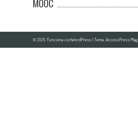
MOOC
Funciona con
WordPress
| Tema:
AccessPress Mag
© 2026