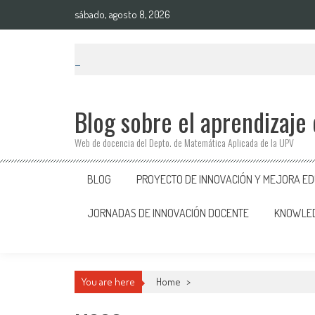
Saltar
sábado, agosto 8, 2026
al
contenido
Blog sobre el aprendizaje
Web de docencia del Depto. de Matemática Aplicada de la UPV
BLOG
PROYECTO DE INNOVACIÓN Y MEJORA EDU
JORNADAS DE INNOVACIÓN DOCENTE
KNOWLED
You are here
Home
>