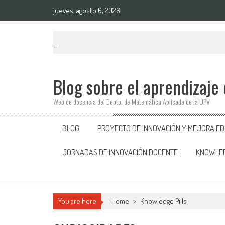
Saltar
jueves, agosto 6, 2026
al
contenido
Blog sobre el aprendizaje
Web de docencia del Depto. de Matemática Aplicada de la UPV
BLOG
PROYECTO DE INNOVACIÓN Y MEJORA EDU
JORNADAS DE INNOVACIÓN DOCENTE
KNOWLED
You are here
Home
>
Knowledge Pills